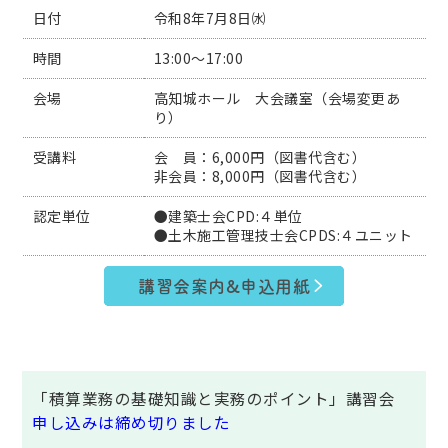
日付
令和8年7月8日㈬
時間
13:00～17:00
会場
高知城ホール 大会議室（会場変更あ
り）
受講料
会 員：6,000円（図書代含む）
非会員：8,000円（図書代含む）
認定単位
●建築士会CPD:４単位
●土木施工管理技士会CPDS:４ユニット
講習会案内&申込用紙
「積算業務の基礎知識と実務のポイント」講習会
申し込みは締め切りました