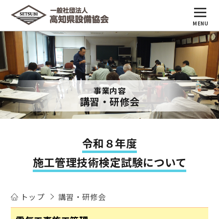
MENU
トップ
事業内容
講習会・研修会
事業内容
講習・研修会
会員・関係団体
協会概要
令和８年度
会報 龍馬のまち
施工管理技術検定試験について
設備のしごとを知る
お問い合わせ
トップ
講習・研修会
個人情報保護ポリシー