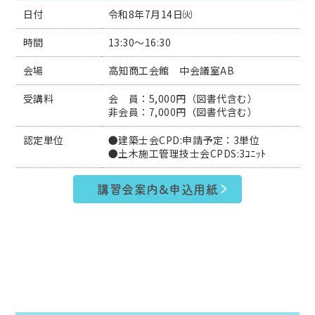
日付
令和8年7月14日㈫
時間
13:30～16:30
会場
高知商工会館 中会議室AB
受講料
会 員：5,000円（図書代含む）
非会員：7,000円（図書代含む）
認定単位
●建築士会CPD:申請予定：3単位
●土木施工管理技士会CPDS:3ﾕﾆｯﾄ
講習会案内&申込用紙